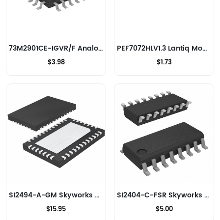
73M2901CE-IGVR/F Analog Devices Inc./Maxim Integrated Modems - CI et modules
PEF7072HLV1.3 Lantiq Modems - CI et modules
$3.98
$1.73
SI2494-A-GM Skyworks Solutions Inc. Modems - CI et modules
SI2404-C-FSR Skyworks Solutions Inc. Modems - CI et modules
$15.95
$5.00