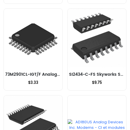
73M2901CL-IGT/F Analog Devices Inc./Maxim Integrated Modems - CI et modules
SI2434-C-FS Skyworks Solutions Inc. Modems - CI et modules
$3.33
$9.75