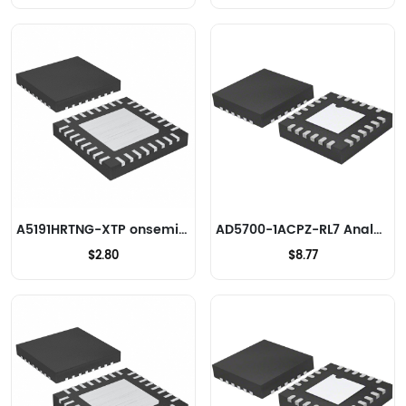
A5191HRTNG-XTP onsemi Modems - CI et modules
AD5700-1ACPZ-RL7 Analog Devices Inc. Modems - CI et modules
$2.80
$8.77