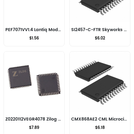
PEF7071VV1.4 Lantiq Modems - CI et modules
SI2457-C-FTR Skyworks Solutions Inc. Modems - CI et modules
$1.56
$6.02
Z0220112VEGR4078 Zilog Modems - CI et modules
CMX868AE2 CML Microcircuits Modems - CI et modules
$7.89
$6.18