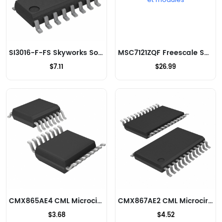
SI3016-F-FS Skyworks Solutions Inc. Modems - CI et modules
MSC7121ZQF Freescale Semiconductor Modems - CI et modules
$7.11
$26.99
CMX865AE4 CML Microcircuits Modems - CI et modules
CMX867AE2 CML Microcircuits Modems - CI et modules
$3.68
$4.52