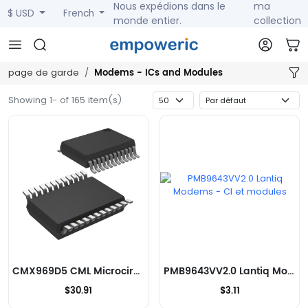
Nous expédions dans le
ma
$ USD
French
monde entier.
collection
Modems - ICs and Modules
page de garde
Showing 1- of 165 item(s)
CMX969D5 CML Microcircuits Modems - CI et modules
PMB9643VV2.0 Lantiq Modems - CI et modules
$30.91
$3.11