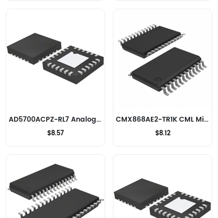
AD5700ACPZ-RL7 Analog Devices Inc. Modems - CI et modules
CMX868AE2-TR1K CML Microcircuits Modems - CI et modules
$8.57
$8.12