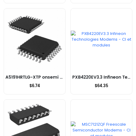
A5191HRTLG-XTP onsemi Modems - CI et modules
PXB4220EV3.3 Infineon Technologies Modems - CI et modules
$6.74
$64.35