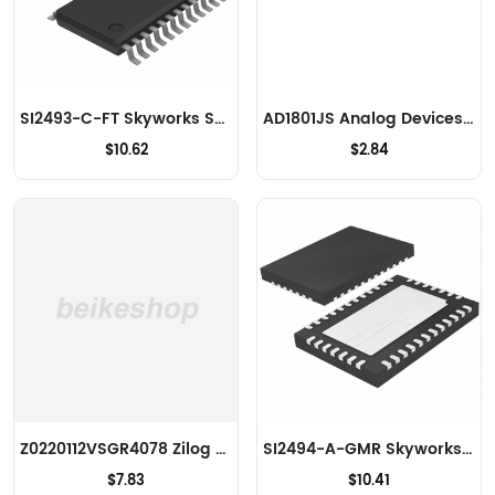
SI2493-C-FT Skyworks Solutions Inc. Modems - CI et modules
AD1801JS Analog Devices Inc. Modems - CI et modules
$10.62
$2.84
Z0220112VSGR4078 Zilog Modems - CI et modules
SI2494-A-GMR Skyworks Solutions Inc. Modems - CI et modules
$7.83
$10.41