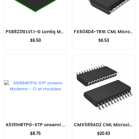
PSB8231ELV1.1-G Lantiq Modems - CI et modules
FX604D4-TR1K CML Microcircuits Modems - CI et modules
$6.50
$6.53
A5191HRTPG-XTP onsemi Modems - CI et modules
CMX589AD2 CML Microcircuits Modems - CI et modules
$8.75
$20.93