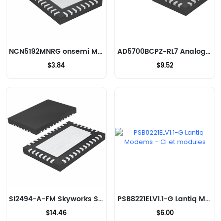
NCN5192MNRG onsemi Modems - CI et modules
AD5700BCPZ-RL7 Analog Devices Inc. Modems - CI et modules
$3.84
$9.52
SI2494-A-FM Skyworks Solutions Inc. Modems - CI et modules
PSB8221ELV1.1-G Lantiq Modems - CI et modules
$14.46
$6.00