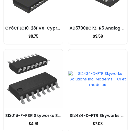
CY8CPLC10-28PVXI Cypress Semiconductor Corp Modems - CI et modules
AD5700BCPZ-R5 Analog Devices Inc. Modems - CI et modules
$8.75
$9.59
SI3016-F-FSR Skyworks Solutions Inc. Modems - CI et modules
SI2434-D-FTR Skyworks Solutions Inc. Modems - CI et modules
$4.91
$7.08