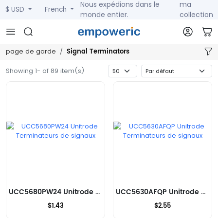
Nous expédions dans le
ma
$ USD
French
monde entier.
collection
Signal Terminators
page de garde
Showing 1- of 89 item(s)
UCC5680PW24 Unitrode Terminateurs de signaux
UCC5630AFQP Unitrode Terminateurs de signaux
$1.43
$2.55