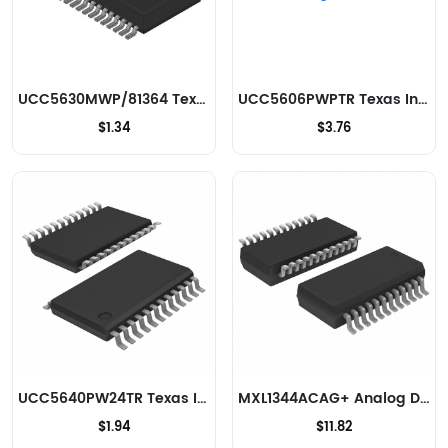
UCC5630MWP/81364 Texas Instruments Terminateurs de signaux
UCC5606PWPTR Texas Instruments Terminateurs de signaux
$1.34
$3.76
UCC5640PW24TR Texas Instruments Terminateurs de signaux
MXL1344ACAG+ Analog Devices Inc./Maxim Integrated Terminateurs de signaux
$1.94
$11.82