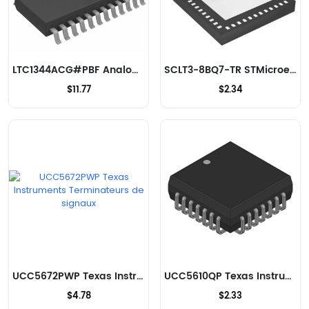
LTC1344ACG#PBF Analog Devices Inc. Terminateurs de signaux
SCLT3-8BQ7-TR STMicroelectronics Terminateurs de signaux
$11.77
$2.34
UCC5672PWP Texas Instruments Terminateurs de signaux
UCC5610QP Texas Instruments Terminateurs de signaux
$4.78
$2.33