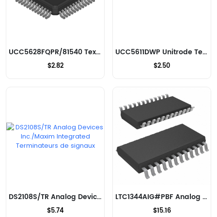
UCC5628FQPR/81540 Texas Instruments Terminateurs de signaux
UCC5611DWP Unitrode Terminateurs de signaux
$2.82
$2.50
DS2108S/TR Analog Devices Inc./Maxim Integrated Terminateurs de signaux
LTC1344AIG#PBF Analog Devices Inc. Terminateurs de signaux
$5.74
$15.16