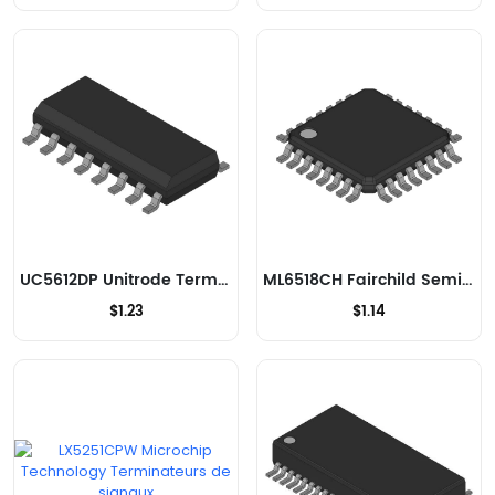
UC5612DP Unitrode Terminateurs de signaux
ML6518CH Fairchild Semiconductor Terminateurs de signaux
$1.23
$1.14