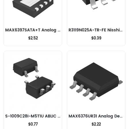
MAX6397SATA+T Analog Devices Inc./Maxim Integrated superviseurs
R3119N025A-TR-FE Nisshinbo Micro Devices Inc. superviseurs
$2.52
$0.39
S-1009C28I-M5T1U ABLIC Inc. superviseurs
MAX6376UR31 Analog Devices Inc./Maxim Integrated superviseurs
$0.77
$2.22