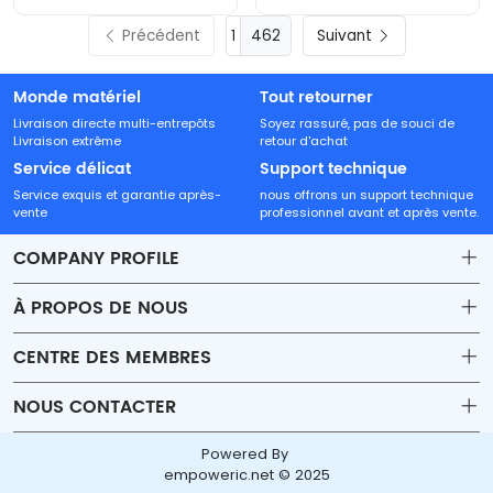
Précédent
462
Suivant
Monde matériel
Tout retourner
Livraison directe multi-entrepôts
Soyez rassuré, pas de souci de
Livraison extrême
retour d'achat
Service délicat
Support technique
Service exquis et garantie après-
nous offrons un support technique
vente
professionnel avant et après vente.
COMPANY PROFILE
À PROPOS DE NOUS
Contact
CENTRE DES MEMBRES
Shipping
Account
NOUS CONTACTER
Payment & Billing Terms
Order
sales15@beyondtech.biz
Powered By
Warranty
Wishlist
empoweric.net © 2025
Adresse : 1103, Bâtiment T2, Centre-ville de Lijin, Shenzhen,
Return & Refund