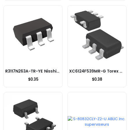
R3117N263A-TR-YE Nisshinbo Micro Devices Inc. superviseurs
XC6124F539MR-G Torex Semiconductor Ltd superviseurs
$0.35
$0.38