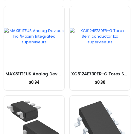
MAX811TEUS Analog Devices Inc./Maxim Integrated superviseurs
XC6124E730ER-G Torex Semiconductor Ltd superviseurs
$0.94
$0.38