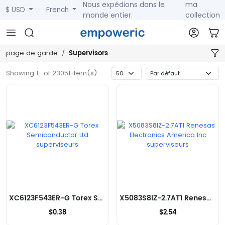
Nous expédions dans le
ma
$ USD
French
monde entier.
collection
Supervisors
page de garde
Showing 1- of 23051 item(s)
XC6123F543ER-G Torex Semiconductor Ltd superviseurs
X5083S8IZ-2.7AT1 Renesas Electronics America Inc superviseurs
$0.38
$2.54