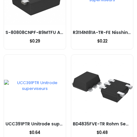
S-80808CNPF-B9MTFU ABLIC Inc. superviseurs
R3114N181A-TR-FE Nisshinbo Micro Devices Inc. superviseurs
$0.29
$0.22
UCC391PTR Unitrode superviseurs
BD4835FVE-TR Rohm Semiconductor superviseurs
$0.64
$0.48