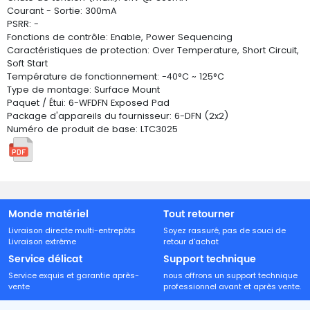
Courant - Sortie: 300mA
PSRR: -
Fonctions de contrôle: Enable, Power Sequencing
Caractéristiques de protection: Over Temperature, Short Circuit,
Soft Start
Température de fonctionnement: -40°C ~ 125°C
Type de montage: Surface Mount
Paquet / Étui: 6-WFDFN Exposed Pad
Package d'appareils du fournisseur: 6-DFN (2x2)
Numéro de produit de base: LTC3025
Monde matériel
Tout retourner
Livraison directe multi-entrepôts
Soyez rassuré, pas de souci de
Livraison extrême
retour d'achat
Service délicat
Support technique
Service exquis et garantie après-
nous offrons un support technique
vente
professionnel avant et après vente.