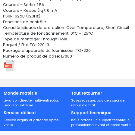
Courant - Sortie: 1.5A
Courant - Repos (Iq): 6 mA
PSRR: 62dB (120Hz)
Fonctions de contrôle: -
Caractéristiques de protection: Over Temperature, Short Circuit
Température de fonctionnement: 0°C ~ 125°C
Type de montage: Through Hole
Paquet / Étui: TO-220-3
Package d'appareils du fournisseur: TO-220
Numéro de produit de base: L7808
Monde matériel
Tout retourner
Livraison directe multi-entrepôts
Soyez rassuré, pas de souci de
Livraison extrême
retour d'achat
Service délicat
Support technique
Service exquis et garantie après-
nous offrons un support technique
vente
professionnel avant et après vente.