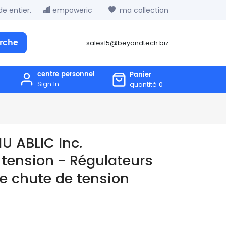
e entier.
empoweric
ma collection
rche
sales15@beyondtech.biz
centre personnel
Panier
Sign In
quantité
0
U ABLIC Inc.
 tension - Régulateurs
ble chute de tension