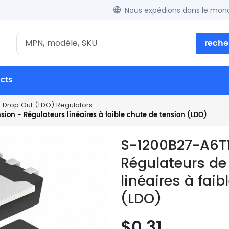
Nous expédions dans le mond
reche
ucts
w Drop Out (LDO) Regulators
sion - Régulateurs linéaires à faible chute de tension (LDO)
S-1200B27-A6T1
Régulateurs de
linéaires à fai
(LDO)
$0.31