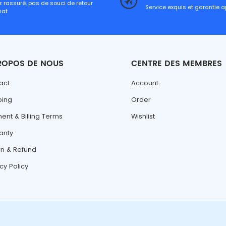
 rassuré, pas de souci de retour
Service exquis et garantie 
hat
ROPOS DE NOUS
CENTRE DES MEMBRES
act
Account
ping
Order
ent & Billing Terms
Wishlist
anty
rn & Refund
cy Policy