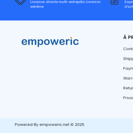
Livraison directe multi-entrepôts Livraison
Soyez
extrême
d'ac
À P
Cont
Ship
Paym
Warr
Retu
Priva
Powered By
empoweric.net © 2025