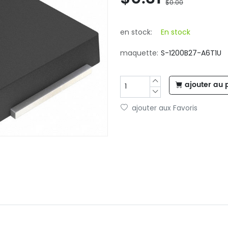
$0.00
en stock:
En stock
maquette:
S-1200B27-A6T1U
ajouter au 
ajouter aux Favoris