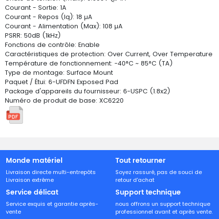
Courant - Sortie: 1A
Courant - Repos (Iq): 18 µA
Courant - Alimentation (Max): 108 µA
PSRR: 50dB (1kHz)
Fonctions de contrôle: Enable
Caractéristiques de protection: Over Current, Over Temperature
Température de fonctionnement: -40°C ~ 85°C (TA)
Type de montage: Surface Mount
Paquet / Étui: 6-UFDFN Exposed Pad
Package d'appareils du fournisseur: 6-USPC (1.8x2)
Numéro de produit de base: XC6220
Monde matériel
Tout retourner
Livraison directe multi-entrepôts
Soyez rassuré, pas de souci de
Livraison extrême
retour d'achat
Service délicat
Support technique
Service exquis et garantie après-
nous offrons un support technique
vente
professionnel avant et après vente.