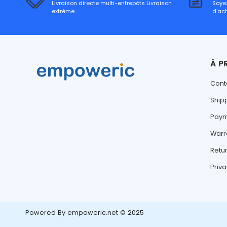
Livraison directe multi-entrepôts Livraison
Soyez
extrême
d'ac
À P
Cont
Ship
Paym
Warr
Retu
Priva
Powered By
empoweric.net © 2025