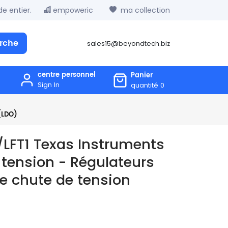
e entier.
empoweric
ma collection
rche
sales15@beyondtech.biz
centre personnel
Panier
Sign In
quantité
0
(LDO)
LFT1 Texas Instruments
 tension - Régulateurs
ble chute de tension