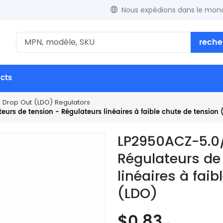
Nous expédions dans le mond
reche
ucts
w Drop Out (LDO) Regulators
urs de tension - Régulateurs linéaires à faible chute de tension 
LP2950ACZ-5.0/
Régulateurs de
linéaires à fai
(LDO)
$0.83