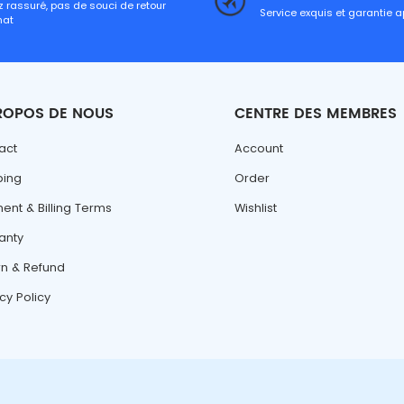
 rassuré, pas de souci de retour
Service exquis et garantie 
hat
ROPOS DE NOUS
CENTRE DES MEMBRES
act
Account
ping
Order
ent & Billing Terms
Wishlist
anty
rn & Refund
cy Policy