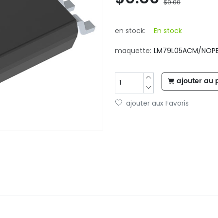
$0.00
en stock:
En stock
maquette:
LM79L05ACM/NOP
ajouter au 
ajouter aux Favoris