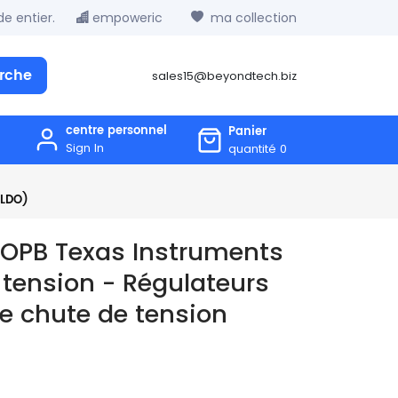
e entier.
empoweric
ma collection
rche
sales15@beyondtech.biz
centre personnel
Panier
Sign In
quantité
0
(LDO)
PB Texas Instruments
 tension - Régulateurs
ble chute de tension