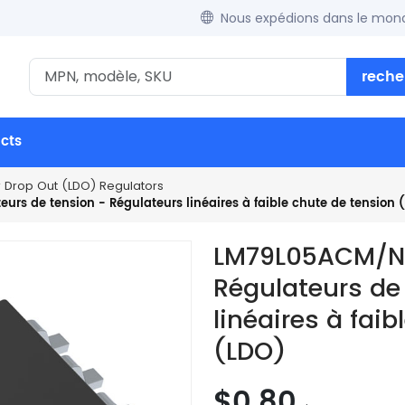
Nous expédions dans le mond
reche
ucts
w Drop Out (LDO) Regulators
s de tension - Régulateurs linéaires à faible chute de tension 
LM79L05ACM/NO
Régulateurs de
linéaires à fai
(LDO)
$0.80