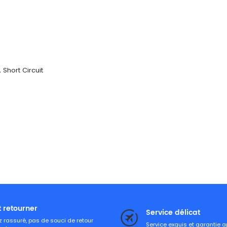
Short Circuit
t retourner
Service délicat
 rassuré, pas de souci de retour
Service exquis et garantie 