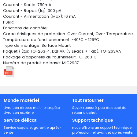
Courant - Sortie: 750mA
Courant - Repos (Iq): 300 µA
Courant - Alimentation (Max): 16 mA
PSRR: -
Fonctions de contrôle: -
Caractéristiques de protection: Over Current, Over Temperature
Température de fonctionnement: -40°C ~ 125°C
Type de montage: Surface Mount
Paquet / Étui: TO-263-4, D2PAK (3 Leads + Tab), TO-263AA
Package d'appareils du fournisseur: TO-263-3
Numéro de produit de base: MIC2937
Monde matériel
Tout retourner
Livraison directe multi-entrepôts
Soyez rassuré, pas de souci de
Livraison extrême
retour d'achat
Service délicat
Support technique
Service exquis et garantie après-
nous offrons un support technique
vente
professionnel avant et après vente.