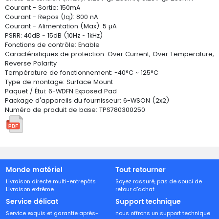
Courant - Sortie: 150mA
Courant - Repos (Iq): 800 nA
Courant - Alimentation (Max): 5 µA
PSRR: 40dB ~ 15dB (10Hz ~ 1kHz)
Fonctions de contrôle: Enable
Caractéristiques de protection: Over Current, Over Temperature,
Reverse Polarity
Température de fonctionnement: -40°C ~ 125°C
Type de montage: Surface Mount
Paquet / Étui: 6-WDFN Exposed Pad
Package d'appareils du fournisseur: 6-WSON (2x2)
Numéro de produit de base: TPS780300250
Monde matériel
Tout retourner
Livraison directe multi-entrepôts
Soyez rassuré, pas de souci de
Livraison extrême
retour d'achat
Service délicat
Support technique
Service exquis et garantie après-
nous offrons un support technique