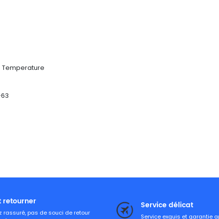
er Temperature
-63
t retourner
Service délicat
 rassuré, pas de souci de retour
Service exquis et garantie 