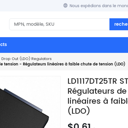
Nous expédions dans le mond
reche
ucts
w Drop Out (LDO) Regulators
e tension - Régulateurs linéaires à faible chute de tension (LDO)
LD1117DT25TR S
Régulateurs de
linéaires à fai
(LDO)
$0.61