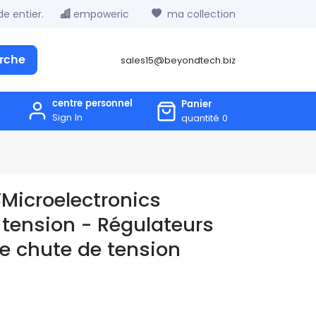
e entier.
empoweric
ma collection
rche
sales15@beyondtech.biz
centre personnel
Panier
Sign In
quantité
0
TMicroelectronics
 tension - Régulateurs
ble chute de tension