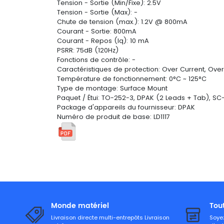
Tension - Sortie (Min/Fixe): 2.5V
Tension - Sortie (Max): -
Chute de tension (max.): 1.2V @ 800mA
Courant - Sortie: 800mA
Courant - Repos (Iq): 10 mA
PSRR: 75dB (120Hz)
Fonctions de contrôle: -
Caractéristiques de protection: Over Current, Ov
Température de fonctionnement: 0°C ~ 125°C
Type de montage: Surface Mount
Paquet / Étui: TO-252-3, DPAK (2 Leads + Tab), SC
Package d'appareils du fournisseur: DPAK
Numéro de produit de base: LD1117
Monde matériel
Tou
Livraison directe multi-entrepôts Livraison
Soyez