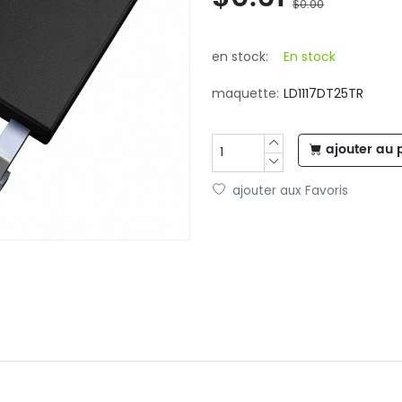
$0.00
en stock:
En stock
maquette:
LD1117DT25TR
ajouter au 
ajouter aux Favoris