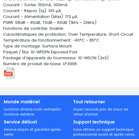
Courant - Sortie: 150mA, 300mA
Courant - Repos (Iq): 100 µA
Courant - Alimentation (Max): 170 µA
PSRR: 58dB ~ 45dB, 70dB ~ 60dB (1kHz ~ 20kHz)
Fonctions de contrôle: Enable
Caractéristiques de protection: Over Temperature, Short Circuit
Température de fonctionnement: -40°C ~ 85°C
Type de montage: Surface Mount
Paquet / Étui: 10-WFDFN Exposed Pad
Package d'appareils du fournisseur: 10-WSON (3x3)
Numéro de produit de base: LP3996
Monde matériel
Tout retourner
Livraison directe multi-entrepôts
Soyez rassuré, pas de souci de
Livraison extrême
retour d'achat
Service délicat
Support technique
Service exquis et garantie après-
nous offrons un support technique
vente
professionnel avant et après vente.