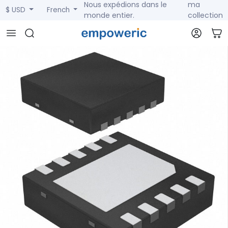
Nous expédions dans le
ma
$ USD
French
monde entier.
collection