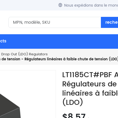
Nous expédions dans le mond
reche
ucts
w Drop Out (LDO) Regulators
de tension - Régulateurs linéaires à faible chute de tension (LDO
LT1185CT#PBF A
Régulateurs de
linéaires à fai
(LDO)
$8.57