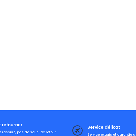
t retourner
Service délicat
 rassuré, pas de souci de retour
Service exquis et garantie 