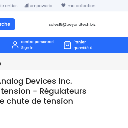
e entier.
empoweric
ma collection
rche
sales15@beyondtech.biz
centre personnel
Panier
Sign In
quantité
0
)
nalog Devices Inc.
 tension - Régulateurs
ble chute de tension