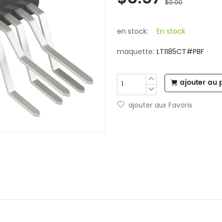
$0.00
en stock:
En stock
maquette:
LT1185CT#PBF
ajouter au 
ajouter aux Favoris