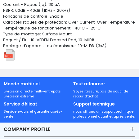
Courant - Repos (Iq): 80 µA
PSRR: 60dB ~ 40dB (1KHz ~ 20kHz)
Fonctions de contrôle: Enable
Caractéristiques de protection: Over Current, Over Temperature
Température de fonctionnement: -40°C ~ 125°C
Type de montage: Surface Mount
Paquet / Étui: 10-VFDFN Exposed Pad, 10-MLF®
Package d'appareils du fournisseur: 10-MLF® (3x3)
Monde matériel
Tout retourner
Livraison directe multi-entrepôts
Soyez rassuré, pas de souci de
Livraison extrême
retour d'achat
Service délicat
Support technique
Service exquis et garantie après-
nous offrons un support technique
vente
professionnel avant et après vente.
COMPANY PROFILE