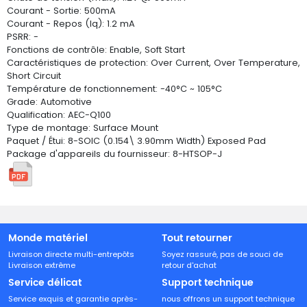
Courant - Sortie: 500mA
Courant - Repos (Iq): 1.2 mA
PSRR: -
Fonctions de contrôle: Enable, Soft Start
Caractéristiques de protection: Over Current, Over Temperature,
Short Circuit
Température de fonctionnement: -40°C ~ 105°C
Grade: Automotive
Qualification: AEC-Q100
Type de montage: Surface Mount
Paquet / Étui: 8-SOIC (0.154\ 3.90mm Width) Exposed Pad
Package d'appareils du fournisseur: 8-HTSOP-J
Monde matériel
Tout retourner
Livraison directe multi-entrepôts
Soyez rassuré, pas de souci de
Livraison extrême
retour d'achat
Service délicat
Support technique
Service exquis et garantie après-
nous offrons un support technique