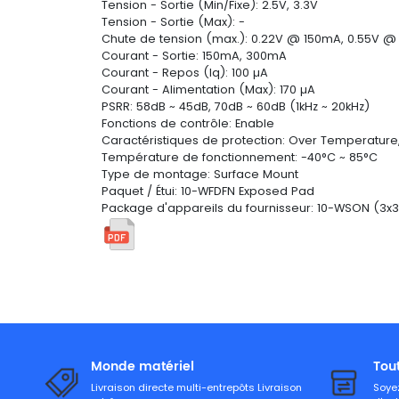
Tension - Sortie (Min/Fixe): 2.5V, 3.3V
Tension - Sortie (Max): -
Chute de tension (max.): 0.22V @ 150mA, 0.55V 
Courant - Sortie: 150mA, 300mA
Courant - Repos (Iq): 100 µA
Courant - Alimentation (Max): 170 µA
PSRR: 58dB ~ 45dB, 70dB ~ 60dB (1kHz ~ 20kHz)
Fonctions de contrôle: Enable
Caractéristiques de protection: Over Temperature, 
Température de fonctionnement: -40°C ~ 85°C
Type de montage: Surface Mount
Paquet / Étui: 10-WFDFN Exposed Pad
Package d'appareils du fournisseur: 10-WSON (3x3
Monde matériel
Tou
Livraison directe multi-entrepôts Livraison
Soyez