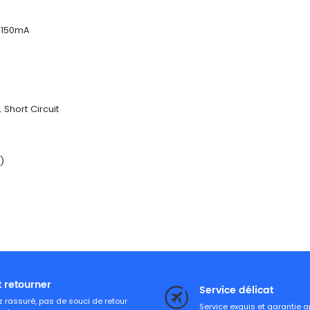
@ 150mA
Short Circuit
)
t retourner
Service délicat
 rassuré, pas de souci de retour
Service exquis et garantie 