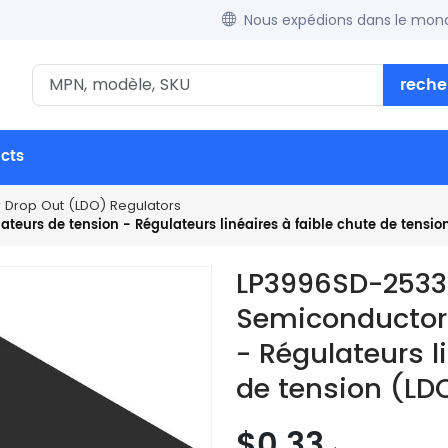
Nous expédions dans le mond
reche
ucts
w Drop Out (LDO) Regulators
eurs de tension - Régulateurs linéaires à faible chute de tensio
LP3996SD-2533
Semiconductor 
- Régulateurs l
de tension (LD
$0.33