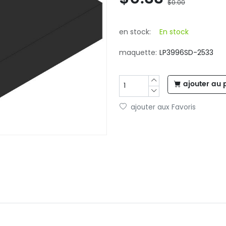
$0.00
en stock:
En stock
maquette:
LP3996SD-2533
ajouter au 
ajouter aux Favoris