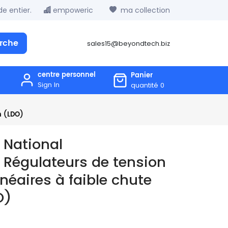
e entier.
empoweric
ma collection
rche
sales15@beyondtech.biz
centre personnel
Panier
Sign In
quantité
0
n (LDO)
 National
Régulateurs de tension
inéaires à faible chute
O)