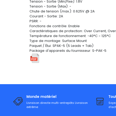
Tension - Sortie (Min/Fixe): 1.8V
Tension - Sortie (Max): -
Chute de tension (max.): 0.625V @ 2A
Courant - Sortie: 2A
PSRR: -
Fonctions de contrôle: Enable
Caractéristiques de protection: Over Current, Ov
Température de fonctionnement: -40°C ~ 125°C
Type de montage: Surface Mount
Paquet / Étui: SPAK-5 (5 Leads + Tab)
Package d'appareils du fournisseur: S-PAK-5
Monde matériel
Tou
Livraison directe multi-entrepôts Livraison
Soyez
extrême
d'ac