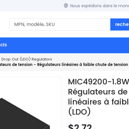
Nous expédions dans le mond
reche
ucts
w Drop Out (LDO) Regulators
urs de tension - Régulateurs linéaires à faible chute de tension
MIC49200-1.8W
Régulateurs de
linéaires à fai
(LDO)
$2.72