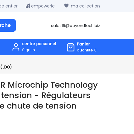
e entier.
empoweric
ma collection
rche
sales15@beyondtech.biz
centre personnel
Panier
Sign In
quantité
0
 (LDO)
R Microchip Technology
 tension - Régulateurs
ble chute de tension