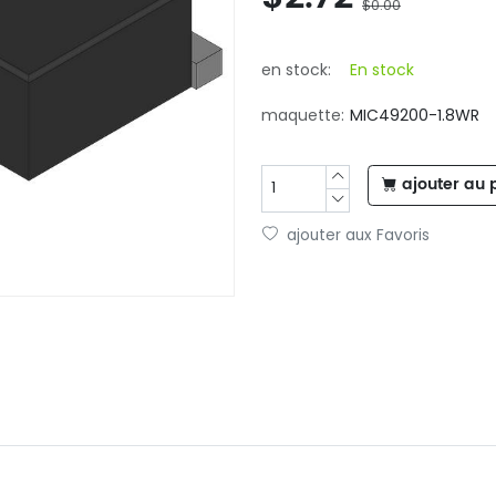
$0.00
en stock:
En stock
maquette:
MIC49200-1.8WR
ajouter au 
ajouter aux Favoris