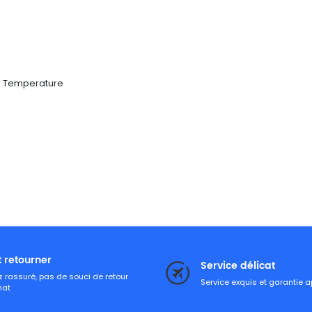
er Temperature
t retourner
Service délicat
 rassuré, pas de souci de retour
Service exquis et garantie 
hat