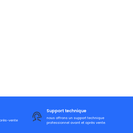
Support technique
nous offrons un support technique
après-vente
professionnel avant et après vente.