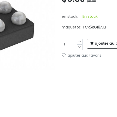
$0.00
en stock:
En stock
maquette:
TCR5RG18A,LF
ajouter au 
ajouter aux Favoris