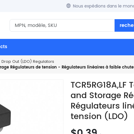
Nous expédions dans le mond
reche
ucts
w Drop Out (LDO) Regulators
ge Régulateurs de tension - Régulateurs linéaires à faible chute
TCR5RG18A,LF 
and Storage Ré
Régulateurs lin
tension (LDO)
$0.39