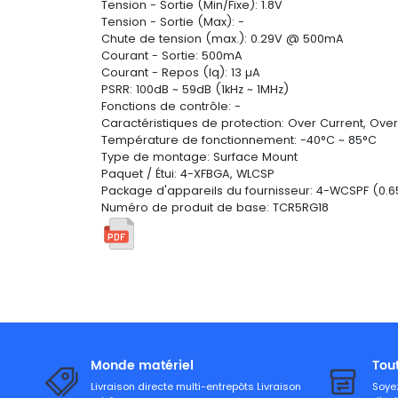
Tension - Sortie (Min/Fixe): 1.8V
Tension - Sortie (Max): -
Chute de tension (max.): 0.29V @ 500mA
Courant - Sortie: 500mA
Courant - Repos (Iq): 13 µA
PSRR: 100dB ~ 59dB (1kHz ~ 1MHz)
Fonctions de contrôle: -
Caractéristiques de protection: Over Current, Ov
Température de fonctionnement: -40°C ~ 85°C
Type de montage: Surface Mount
Paquet / Étui: 4-XFBGA, WLCSP
Package d'appareils du fournisseur: 4-WCSPF (0.6
Numéro de produit de base: TCR5RG18
Monde matériel
Tou
Livraison directe multi-entrepôts Livraison
Soyez