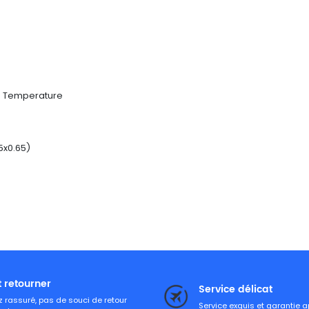
er Temperature
5x0.65)
t retourner
Service délicat
 rassuré, pas de souci de retour
Service exquis et garantie 