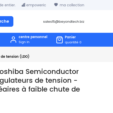
e entier.
empoweric
ma collection
rche
sales15@beyondtech.biz
centre personnel
Panier
Sign In
quantité
0
 de tension (LDO)
Toshiba Semiconductor
gulateurs de tension -
éaires à faible chute de