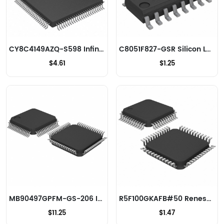
CY8C4149AZQ-S598 Infineon Technologies Microcontrôleurs
C8051F827-GSR Silicon Labs Microcontrôleurs
$4.61
$1.25
MB90497GPFM-GS-206 Infineon Technologies Microcontrôleurs
R5F100GKAFB#50 Renesas Electronics Corporation Microcontrôleurs
$11.25
$1.47