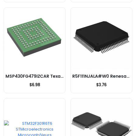
MSP430FG479IZCAR Texas Instruments Microcontrôleurs
R5F111NJALA#W0 Renesas Electronics America Inc Microcontrôleurs
$6.98
$3.76