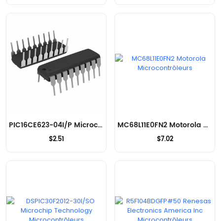
PIC16CE623-04I/P Microchip Technology Microcontrôleurs
MC68L11E0FN2 Motorola Microcontrôleurs
$2.51
$7.02