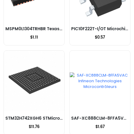
MSPM0L1304TRHBR Texas Instruments Microcontrôleurs
PIC10F222T-I/OT Microchip Technology Microcontrôleurs
$1.11
$0.57
STM32H742XGH6 STMicroelectronics Microcontrôleurs
SAF-XC888CLM-8FFA5VAC Infineon Technologies Microcontrôleurs
$11.76
$1.67