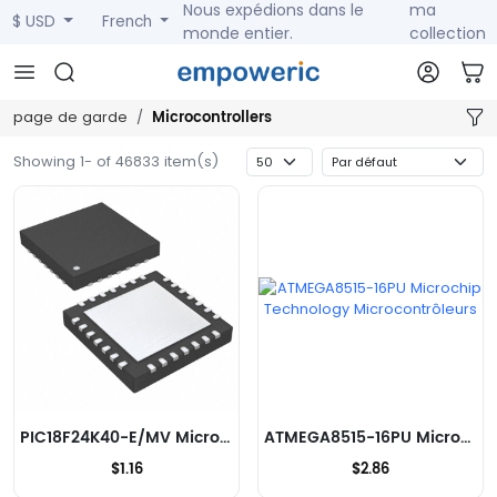
Nous expédions dans le
ma
$ USD
French
monde entier.
collection
Microcontrollers
page de garde
Showing 1- of 46833 item(s)
PIC18F24K40-E/MV Microchip Technology Microcontrôleurs
ATMEGA8515-16PU Microchip Technology Microcontrôleurs
$1.16
$2.86