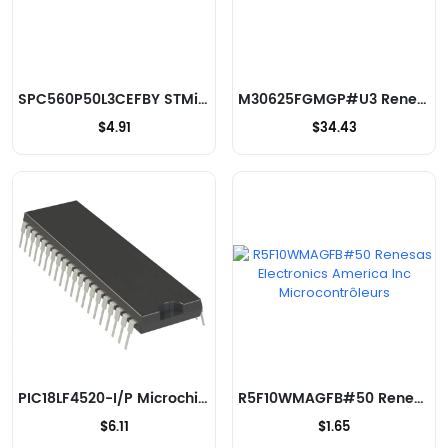
SPC560P50L3CEFBY STMicroelectronics Microcontrôleurs
M30625FGMGP#U3 Renesas Electronics America Inc Microcontrôleurs
$4.91
$34.43
PIC18LF4520-I/P Microchip Technology Microcontrôleurs
R5F10WMAGFB#50 Renesas Electronics America Inc Microcontrôleurs
$6.11
$1.65