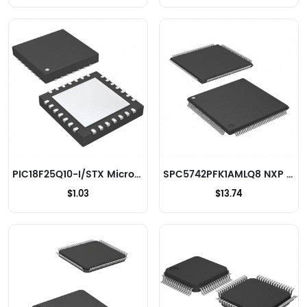
PIC18F25Q10-I/STX Microchip Technology Microcontrôleurs
SPC5742PFK1AMLQ8 NXP USA Inc. Microcontrôleurs
$1.03
$13.74