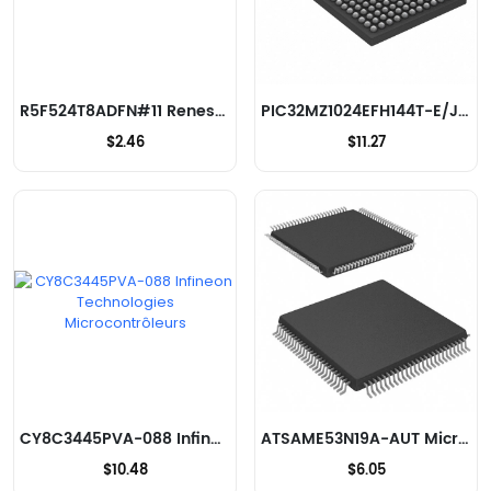
R5F524T8ADFN#11 Renesas Electronics America Inc Microcontrôleurs
PIC32MZ1024EFH144T-E/JWX Microchip Technology Microcontrôleurs
$2.46
$11.27
CY8C3445PVA-088 Infineon Technologies Microcontrôleurs
ATSAME53N19A-AUT Microchip Technology Microcontrôleurs
$10.48
$6.05