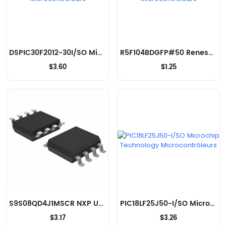
DSPIC30F2012-30I/SO Microchip Technology Microcontrôleurs
R5F104BDGFP#50 Renesas Electronics America Inc Microcontrôleurs
$3.60
$1.25
S9S08QD4J1MSCR NXP USA Inc. Microcontrôleurs
PIC18LF25J50-I/SO Microchip Technology Microcontrôleurs
$3.17
$3.26