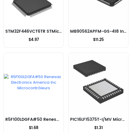
STM32F446VCT6TR STMicroelectronics Microcontrôleurs
MB90562APFM-GS-418 Infineon Technologies Microcontrôleurs
$4.97
$11.25
R5F100LDGFA#50 Renesas Electronics America Inc Microcontrôleurs
PIC16LF15375T-I/MV Microchip Technology Microcontrôleurs
$1.68
$1.31