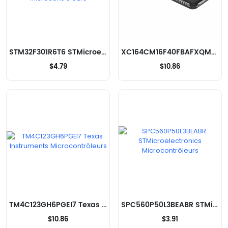
STM32F301R6T6 STMicroelectronics Microcontrôleurs
XC164CM16F40FBAFXQMA1 Infineon Technologies Microcontrôleurs
$4.79
$10.86
TM4C123GH6PGEI7 Texas Instruments Microcontrôleurs
SPC560P50L3BEABR STMicroelectronics Microcontrôleurs
$10.86
$3.91