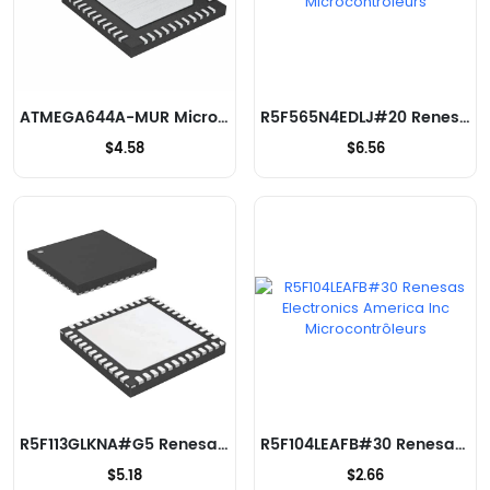
ATMEGA644A-MUR Microchip Technology Microcontrôleurs
R5F565N4EDLJ#20 Renesas Electronics America Inc Microcontrôleurs
$4.58
$6.56
R5F113GLKNA#G5 Renesas Electronics America Inc Microcontrôleurs
R5F104LEAFB#30 Renesas Electronics America Inc Microcontrôleurs
$5.18
$2.66