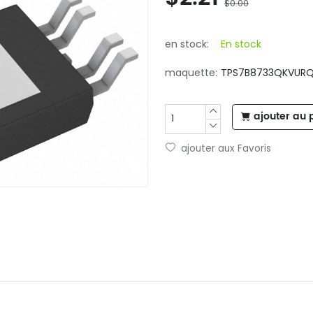
$0.00
en stock:
En stock
maquette:
TPS7B8733QKVURQ
ajouter au 
ajouter aux Favoris