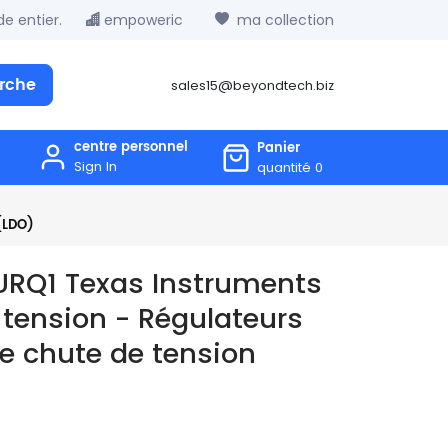
e entier.
empoweric
ma collection
rche
sales15@beyondtech.biz
centre personnel
Panier
Sign In
quantité
0
(LDO)
RQ1 Texas Instruments
 tension - Régulateurs
ble chute de tension