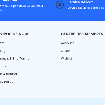
t retourner
Service délicat
 rassuré, pas de souci de retour
Service exquis et garantie 
hat
ROPOS DE NOUS
CENTRE DES MEMBRES
act
Account
ping
Order
ent & Billing Terms
Wishlist
anty
rn & Refund
cy Policy